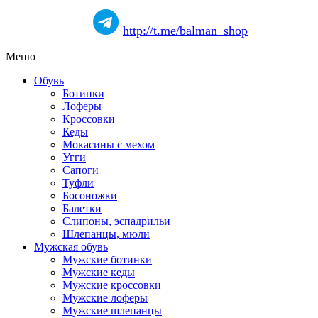
http://t.me/balman_shop
Меню
Обувь
Ботинки
Лоферы
Кроссовки
Кеды
Мокасины с мехом
Угги
Сапоги
Туфли
Босоножки
Балетки
Слипоны, эспадрильи
Шлепанцы, мюли
Мужская обувь
Мужские ботинки
Мужские кеды
Мужские кроссовки
Мужские лоферы
Мужские шлепанцы