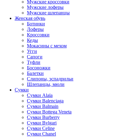
Мужские кроссовки
Мужские лоферы
Мужские шлепанцы
Женская обувь
Ботинки
Лоферы
Кроссовки
Кеды
Мокасины с мехом
Угги
Сапоги
Туфли
Босоножки
Балетки
Слипоны, эспадрильи
Шлепанцы, мюли
Сумки
Cумки Alaïa
Сумки Balenciaga
Сумки Balmain
Сумки Bottega Veneta
Сумки Burberry
Сумки Bvlgari
Сумки Celine
Сумки Chanel