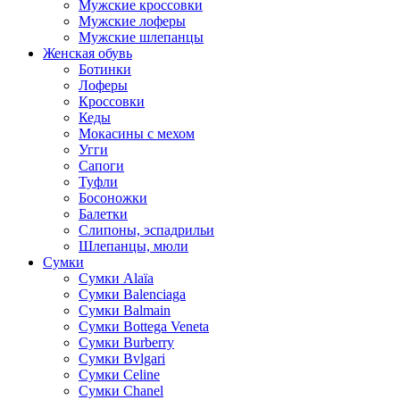
Мужские кроссовки
Мужские лоферы
Мужские шлепанцы
Женская обувь
Ботинки
Лоферы
Кроссовки
Кеды
Мокасины с мехом
Угги
Сапоги
Туфли
Босоножки
Балетки
Слипоны, эспадрильи
Шлепанцы, мюли
Сумки
Cумки Alaïa
Сумки Balenciaga
Сумки Balmain
Сумки Bottega Veneta
Сумки Burberry
Сумки Bvlgari
Сумки Celine
Сумки Chanel