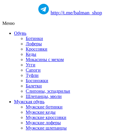
http://t.me/balman_shop
Меню
Обувь
Ботинки
Лоферы
Кроссовки
Кеды
Мокасины с мехом
Угги
Сапоги
Туфли
Босоножки
Балетки
Слипоны, эспадрильи
Шлепанцы, мюли
Мужская обувь
Мужские ботинки
Мужские кеды
Мужские кроссовки
Мужские лоферы
Мужские шлепанцы