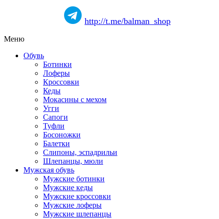
http://t.me/balman_shop
Меню
Обувь
Ботинки
Лоферы
Кроссовки
Кеды
Мокасины с мехом
Угги
Сапоги
Туфли
Босоножки
Балетки
Слипоны, эспадрильи
Шлепанцы, мюли
Мужская обувь
Мужские ботинки
Мужские кеды
Мужские кроссовки
Мужские лоферы
Мужские шлепанцы