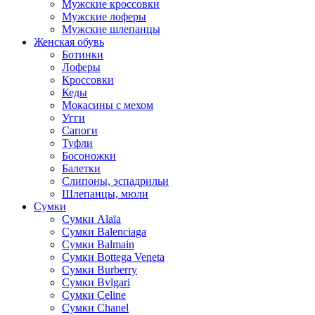
Мужские кроссовки
Мужские лоферы
Мужские шлепанцы
Женская обувь
Ботинки
Лоферы
Кроссовки
Кеды
Мокасины с мехом
Угги
Сапоги
Туфли
Босоножки
Балетки
Слипоны, эспадрильи
Шлепанцы, мюли
Сумки
Cумки Alaïa
Сумки Balenciaga
Сумки Balmain
Сумки Bottega Veneta
Сумки Burberry
Сумки Bvlgari
Сумки Celine
Сумки Chanel