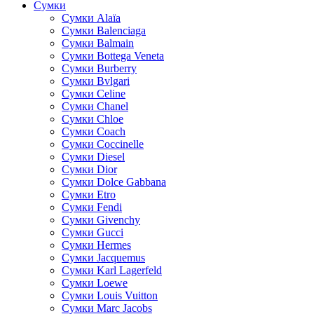
Сумки
Cумки Alaïa
Сумки Balenciaga
Сумки Balmain
Сумки Bottega Veneta
Сумки Burberry
Сумки Bvlgari
Сумки Celine
Сумки Chanel
Сумки Chloe
Сумки Coach
Сумки Coccinelle
Сумки Diesel
Сумки Dior
Сумки Dolce Gabbana
Сумки Etro
Сумки Fendi
Сумки Givenchy
Сумки Gucci
Сумки Hermes
Сумки Jacquemus
Сумки Karl Lagerfeld
Сумки Loewe
Сумки Louis Vuitton
Сумки Marc Jacobs