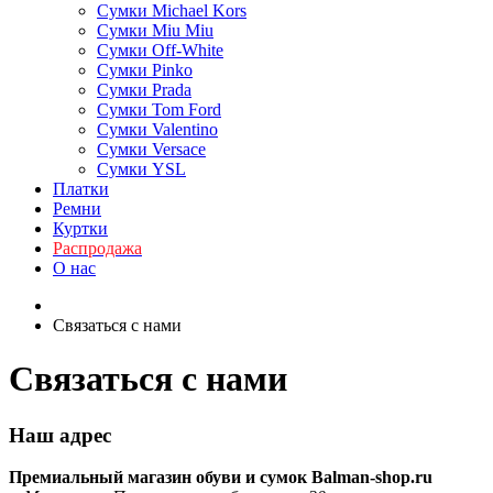
Сумки Michael Kors
Сумки Miu Miu
Сумки Off-White
Сумки Pinko
Сумки Prada
Сумки Tom Ford
Cумки Valentino
Сумки Versace
Сумки YSL
Платки
Ремни
Куртки
Распродажа
О нас
Связаться с нами
Связаться с нами
Наш адрес
Премиальный магазин обуви и сумок Balman-shop.ru