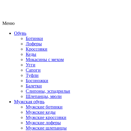
Меню
Обувь
Ботинки
Лоферы
Кроссовки
Кеды
Мокасины с мехом
Угги
Сапоги
Туфли
Босоножки
Балетки
Слипоны, эспадрильи
Шлепанцы, мюли
Мужская обувь
Мужские ботинки
Мужские кеды
Мужские кроссовки
Мужские лоферы
Мужские шлепанцы