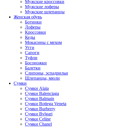
Мужские кроссовки
Мужские лоферы
Мужские шлепанцы
Женская обувь
Ботинки
Лоферы
Кроссовки
Кеды
Мокасины с мехом
Угги
Сапоги
Туфли
Босоножки
Балетки
Слипоны, эспадрильи
Шлепанцы, мюли
Сумки
Cумки Alaïa
Сумки Balenciaga
Сумки Balmain
Сумки Bottega Veneta
Сумки Burberry
Сумки Bvlgari
Сумки Celine
Сумки Chanel