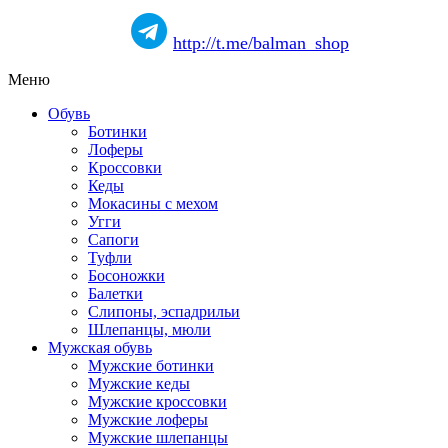
http://t.me/balman_shop
Меню
Обувь
Ботинки
Лоферы
Кроссовки
Кеды
Мокасины с мехом
Угги
Сапоги
Туфли
Босоножки
Балетки
Слипоны, эспадрильи
Шлепанцы, мюли
Мужская обувь
Мужские ботинки
Мужские кеды
Мужские кроссовки
Мужские лоферы
Мужские шлепанцы