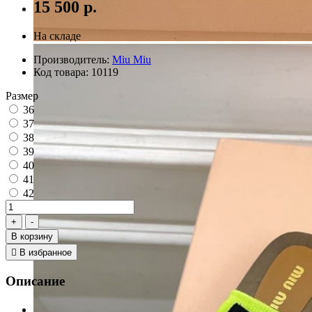
15 500 р.
На складе
Производитель:
Miu Miu
Код товара:
10119
Размер
36
37
38
39
40
41
42
В корзину
В избранное
Описание