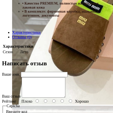
• Качество PREMIUM, полностью натуральная
лаковая кожа
• В комплекте: фирменная коробка, пыльник с
логотипом, документы
Характеристики
Отзывы (0)
Характеристики
Сезон
Лето
Написать отзыв
Ваше имя:
Ваш отзыв
Рейтинг
Плохо
Хорошо
Captcha
Введите код