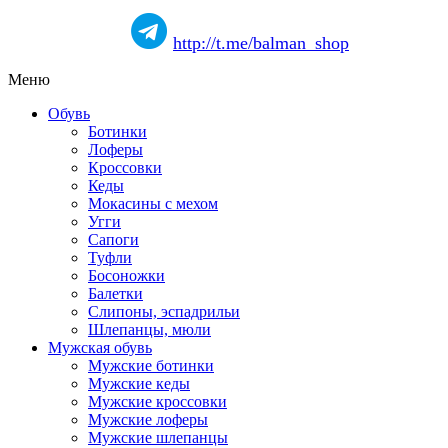
http://t.me/balman_shop
Меню
Обувь
Ботинки
Лоферы
Кроссовки
Кеды
Мокасины с мехом
Угги
Сапоги
Туфли
Босоножки
Балетки
Слипоны, эспадрильи
Шлепанцы, мюли
Мужская обувь
Мужские ботинки
Мужские кеды
Мужские кроссовки
Мужские лоферы
Мужские шлепанцы