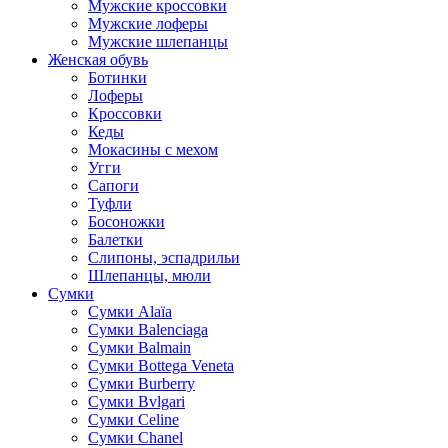
Мужские кроссовки
Мужские лоферы
Мужские шлепанцы
Женская обувь
Ботинки
Лоферы
Кроссовки
Кеды
Мокасины с мехом
Угги
Сапоги
Туфли
Босоножки
Балетки
Слипоны, эспадрильи
Шлепанцы, мюли
Сумки
Cумки Alaïa
Сумки Balenciaga
Сумки Balmain
Сумки Bottega Veneta
Сумки Burberry
Сумки Bvlgari
Сумки Celine
Сумки Chanel