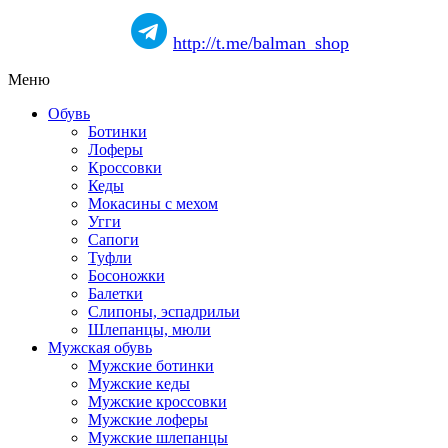
http://t.me/balman_shop
Меню
Обувь
Ботинки
Лоферы
Кроссовки
Кеды
Мокасины с мехом
Угги
Сапоги
Туфли
Босоножки
Балетки
Слипоны, эспадрильи
Шлепанцы, мюли
Мужская обувь
Мужские ботинки
Мужские кеды
Мужские кроссовки
Мужские лоферы
Мужские шлепанцы