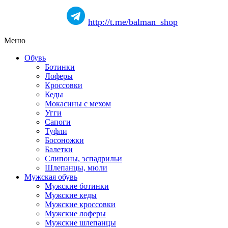
http://t.me/balman_shop
Меню
Обувь
Ботинки
Лоферы
Кроссовки
Кеды
Мокасины с мехом
Угги
Сапоги
Туфли
Босоножки
Балетки
Слипоны, эспадрильи
Шлепанцы, мюли
Мужская обувь
Мужские ботинки
Мужские кеды
Мужские кроссовки
Мужские лоферы
Мужские шлепанцы