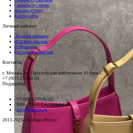
Связаться с нами
Вопрос-Ответ
Карта сайта
Личный кабинет
Личный кабинет
История заказов
Избранное
Рассылка новостей
Контакты
г. Москва, ул. Пресненская набережная 10 блок С
+7 (967) 235 00 03
Поддержка
+7 (967) 235 00 03
9:00 - 22:00 Ежедневно
info@balman.ru
2013-2025 ©balman-shop.ru