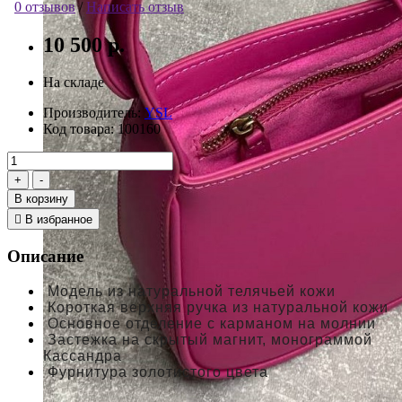
0 отзывов
/
Написать отзыв
10 500 р.
На складе
Производитель:
YSL
Код товара:
100160
В корзину
В избранное
Описание
Модель из натуральной телячьей кожи
Короткая верхняя ручка из натуральной кожи
Основное отделение с карманом на молнии
Застежка на скрытый магнит, монограммой
Кассандра
Фурнитура золотистого цвета