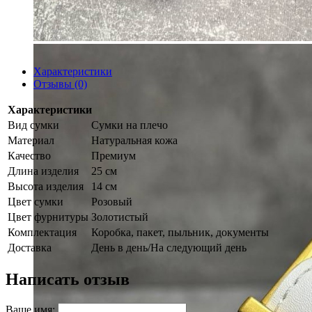
Характеристики
Отзывы (0)
Характеристики
Вид сумки
Сумки на плечо
Материал
Натуральная кожа
Качество
Премиум
Длина изделия
25 см
Высота изделия
14 см
Цвет сумки
Розовый
Цвет фурнитуры
Золотистый
Комплектация
Коробка, пакет, пыльник, документы
Доставка
День в день/На следующий день
Написать отзыв
Ваше имя: