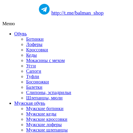
http://t.me/balman_shop
Меню
Обувь
Ботинки
Лоферы
Кроссовки
Кеды
Мокасины с мехом
Угги
Сапоги
Туфли
Босоножки
Балетки
Слипоны, эспадрильи
Шлепанцы, мюли
Мужская обувь
Мужские ботинки
Мужские кеды
Мужские кроссовки
Мужские лоферы
Мужские шлепанцы