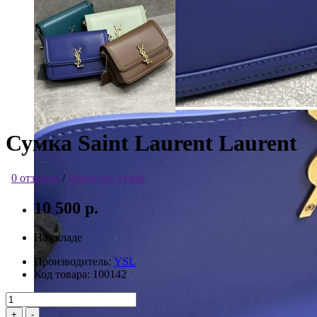
Сумка Saint Laurent Laurent
0 отзывов
/
Написать отзыв
10 500 р.
На складе
Производитель:
YSL
Код товара:
100142