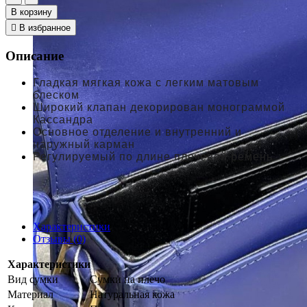
В корзину
В избранное
Описание
Гладкая мягкая кожа с легким матовым
блеском
Широкий клапан декорирован монограммой
Кассандра
Основное отделение и внутренний и
наружный карман
Регулируемый по длине плечевой ремень
Характеристики
Отзывы (0)
Характеристики
Вид сумки
Сумки на плечо
Материал
Натуральная кожа