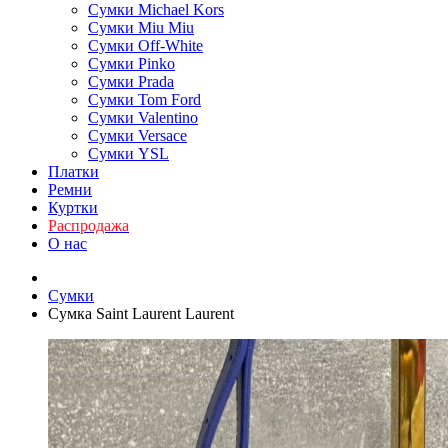
Сумки Michael Kors
Сумки Miu Miu
Сумки Off-White
Сумки Pinko
Сумки Prada
Сумки Tom Ford
Cумки Valentino
Сумки Versace
Сумки YSL
Платки
Ремни
Куртки
Распродажа
О нас
Сумки
Сумка Saint Laurent Laurent