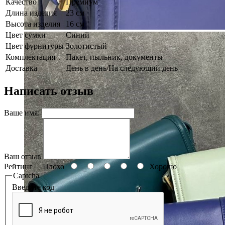
Качество
Премиум
Длина изделия
23 см
Высота изделия
16 см
Цвет сумки
Синий
Цвет фурнитуры
Золотистый
Комплектация
Пакет, пыльник, документы
Доставка
День в день/На следующий день
Написать отзыв
Ваше имя:
Ваш отзыв
Рейтинг
Плохо
Хорошо
Captcha
Введите код