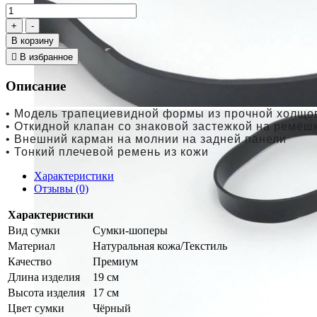
В корзину
В избранное
Описание
• Модель трапециевидной формы из прочной холщов
• Откидной клапан со з
наковой застежкой на ремеш
• Внешний карман на молнии на задней панели
• Тонкий плечевой ремень из кожи
Характеристики
Отзывы (0)
Характеристики
Вид сумки
Сумки-шоперы
Материал
Натуральная кожа/Текстиль
Качество
Премиум
Длина изделия
19 см
Высота изделия
17 см
Цвет сумки
Чёрный