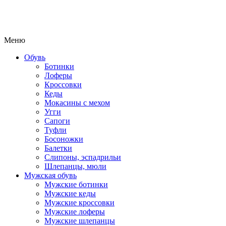
Меню
Обувь
Ботинки
Лоферы
Кроссовки
Кеды
Мокасины с мехом
Угги
Сапоги
Туфли
Босоножки
Балетки
Слипоны, эспадрильи
Шлепанцы, мюли
Мужская обувь
Мужские ботинки
Мужские кеды
Мужские кроссовки
Мужские лоферы
Мужские шлепанцы