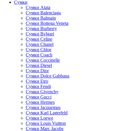
Сумки
Cумки Alaïa
Сумки Balenciaga
Сумки Balmain
Сумки Bottega Veneta
Сумки Burberry
Сумки Bvlgari
Сумки Celine
Сумки Chanel
Сумки Chloe
Сумки Coach
Сумки Coccinelle
Сумки Diesel
Сумки Dior
Сумки Dolce Gabbana
Сумки Etro
Сумки Fendi
Сумки Givenchy
Сумки Gucci
Сумки Hermes
Сумки Jacquemus
Сумки Karl Lagerfeld
Сумки Loewe
Сумки Louis Vuitton
Сумки Marc Jacobs