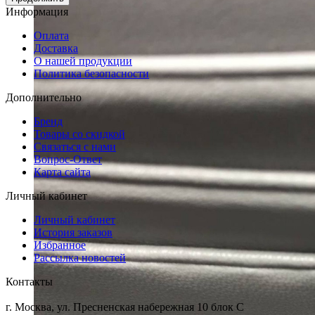
Информация
Оплата
Доставка
О нашей продукции
Политика безопасности
Дополнительно
Бренд
Товары со скидкой
Связаться с нами
Вопрос-Ответ
Карта сайта
Личный кабинет
Личный кабинет
История заказов
Избранное
Рассылка новостей
Контакты
г. Москва, ул. Пресненская набережная 10 блок С