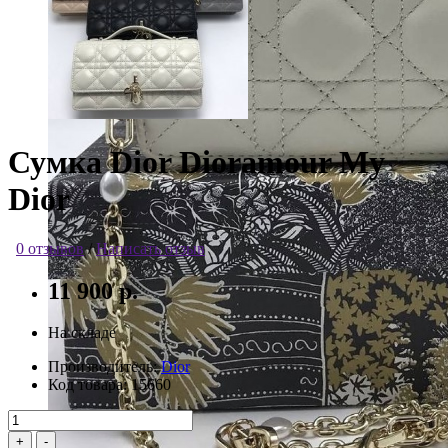
Сумка Dior Dioramour My
Dior
0 отзывов
/
Написать отзыв
11 900 р.
На складе
Производитель:
Dior
Код товара:
15660