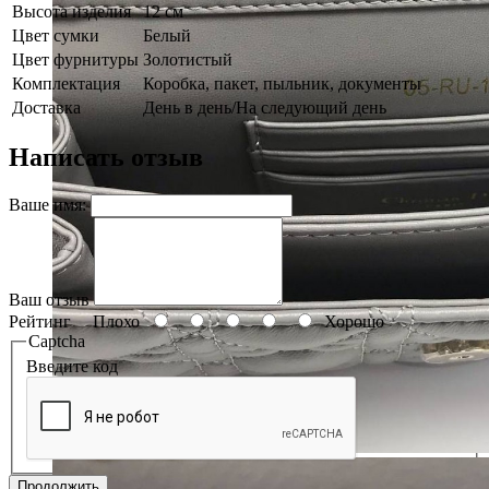
Высота изделия
12 см
Цвет сумки
Белый
Цвет фурнитуры
Золотистый
Комплектация
Коробка, пакет, пыльник, документы
Доставка
День в день/На следующий день
Написать отзыв
Ваше имя:
Ваш отзыв
Рейтинг
Плохо
Хорошо
Captcha
Введите код
Продолжить