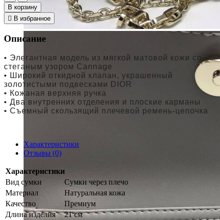
В корзину
В избранное
Описание
• Элегантная модель из мягкой матовой кожи со
стеганым узором Cannage
• Широкий откидной клапан, украшенный
золотистыми подвесками DIOR
• Кожаная верхняя ручка
• Два внутренних отделения и плоские карманы
• Съемный скользящий плечевой ремень-цепочка
Характеристики
Отзывы (0)
Характеристики
Вид сумки
Сумки через плечо
Материал
Натуральная кожа
Качество
Премиум
Длина изделия
21 см