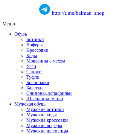
http://t.me/balman_shop
Меню
Обувь
Ботинки
Лоферы
Кроссовки
Кеды
Мокасины с мехом
Угги
Сапоги
Туфли
Босоножки
Балетки
Слипоны, эспадрильи
Шлепанцы, мюли
Мужская обувь
Мужские ботинки
Мужские кеды
Мужские кроссовки
Мужские лоферы
Мужские шлепанцы