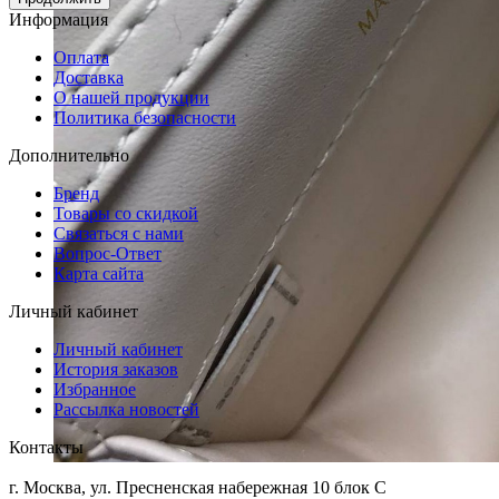
Информация
Оплата
Доставка
О нашей продукции
Политика безопасности
Дополнительно
Бренд
Товары со скидкой
Связаться с нами
Вопрос-Ответ
Карта сайта
Личный кабинет
Личный кабинет
История заказов
Избранное
Рассылка новостей
Контакты
г. Москва, ул. Пресненская набережная 10 блок С