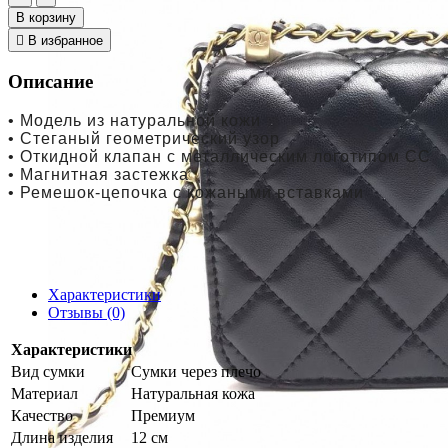
В корзину
В избранное
Описание
• Модель из натуральной кожи
• Стеганый геометрический узор
• Откидной клапан с металлическим логотипом CC
• Магнитная застежка
• Ремешок-цепочка с кожаными вставками
Характеристики
Отзывы (0)
Характеристики
Вид сумки
Сумки через плечо
Материал
Натуральная кожа
Качество
Премиум
Длина изделия
12 см