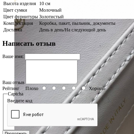
Высота изделия
10 см
Цвет сумки
Молочный
Цвет фурнитуры
Золотистый
Комплектация
Коробка, пакет, пыльник, документы
Доставка
День в день/На следующий день
Написать отзыв
Ваше имя:
Ваш отзыв
Рейтинг
Плохо
Хорошо
Captcha
Введите код
Продолжить