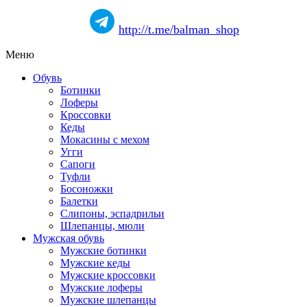
http://t.me/balman_shop
Меню
Обувь
Ботинки
Лоферы
Кроссовки
Кеды
Мокасины с мехом
Угги
Сапоги
Туфли
Босоножки
Балетки
Слипоны, эспадрильи
Шлепанцы, мюли
Мужская обувь
Мужские ботинки
Мужские кеды
Мужские кроссовки
Мужские лоферы
Мужские шлепанцы