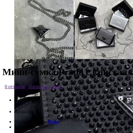
Мини-сумка Prada с кристал
0 отзывов
/
Написать отзыв
9 500 р.
На складе
Производитель:
Prada
Код товара:
100522