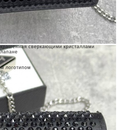
и, украшенная сверкающими кристаллами
 клапане
ым логотипом