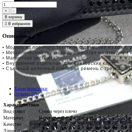
В корзину
В избранное
Описание
• Модель из прочного текстиля с деталями из кож
• Металлический треугольный логотип на откидном
• Магнитная застежка
• Внутренние отделения для банковских карт
• Съемный цепочный плечевой ремень с треугольн
Характеристики
Отзывы (0)
Характеристики
Вид сумки
Сумки через плечо
Материал
Натуральная кожа/Текстиль
Качество
Премиум
Длина изделия
13 см