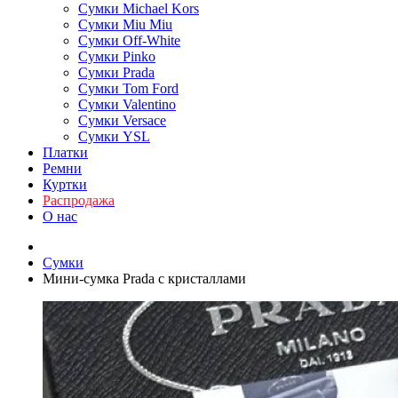
Сумки Michael Kors
Сумки Miu Miu
Сумки Off-White
Сумки Pinko
Сумки Prada
Сумки Tom Ford
Cумки Valentino
Сумки Versace
Сумки YSL
Платки
Ремни
Куртки
Распродажа
О нас
Сумки
Мини-сумка Prada с кристаллами