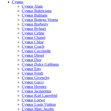
Сумки
Cумки Alaïa
Сумки Balenciaga
Сумки Balmain
Сумки Bottega Veneta
Сумки Burberry
Сумки Bvlgari
Сумки Celine
Сумки Chanel
Сумки Chloe
Сумки Coach
Сумки Coccinelle
Сумки Diesel
Сумки Dior
Сумки Dolce Gabbana
Сумки Etro
Сумки Fendi
Сумки Givenchy
Сумки Gucci
Сумки Hermes
Сумки Jacquemus
Сумки Karl Lagerfeld
Сумки Loewe
Сумки Louis Vuitton
Сумки Marc Jacobs