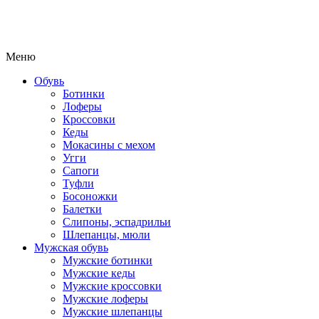
Меню
Обувь
Ботинки
Лоферы
Кроссовки
Кеды
Мокасины с мехом
Угги
Сапоги
Туфли
Босоножки
Балетки
Слипоны, эспадрильи
Шлепанцы, мюли
Мужская обувь
Мужские ботинки
Мужские кеды
Мужские кроссовки
Мужские лоферы
Мужские шлепанцы