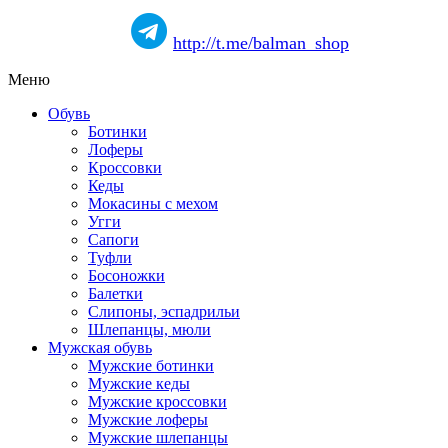
http://t.me/balman_shop
Меню
Обувь
Ботинки
Лоферы
Кроссовки
Кеды
Мокасины с мехом
Угги
Сапоги
Туфли
Босоножки
Балетки
Слипоны, эспадрильи
Шлепанцы, мюли
Мужская обувь
Мужские ботинки
Мужские кеды
Мужские кроссовки
Мужские лоферы
Мужские шлепанцы