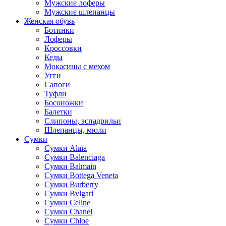
Мужские лоферы
Мужские шлепанцы
Женская обувь
Ботинки
Лоферы
Кроссовки
Кеды
Мокасины с мехом
Угги
Сапоги
Туфли
Босоножки
Балетки
Слипоны, эспадрильи
Шлепанцы, мюли
Сумки
Cумки Alaïa
Сумки Balenciaga
Сумки Balmain
Сумки Bottega Veneta
Сумки Burberry
Сумки Bvlgari
Сумки Celine
Сумки Chanel
Сумки Chloe