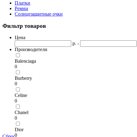
Платки
Ремни
Солнцезащитные очки
Фильтр товаров
Цена
р. -
Производители
Balenciaga
0
Burberry
0
Celine
0
Chanel
0
Dior
0
Сброс