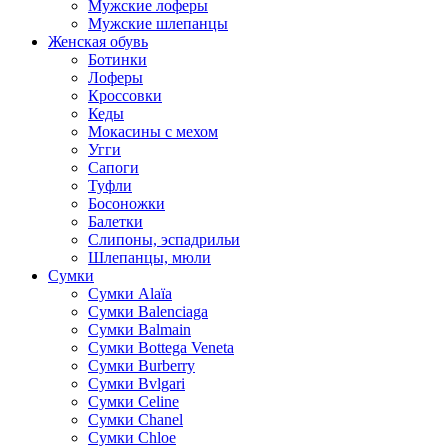
Мужские лоферы
Мужские шлепанцы
Женская обувь
Ботинки
Лоферы
Кроссовки
Кеды
Мокасины с мехом
Угги
Сапоги
Туфли
Босоножки
Балетки
Слипоны, эспадрильи
Шлепанцы, мюли
Сумки
Cумки Alaïa
Сумки Balenciaga
Сумки Balmain
Сумки Bottega Veneta
Сумки Burberry
Сумки Bvlgari
Сумки Celine
Сумки Chanel
Сумки Chloe