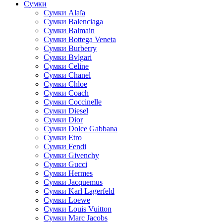
Сумки
Cумки Alaïa
Сумки Balenciaga
Сумки Balmain
Сумки Bottega Veneta
Сумки Burberry
Сумки Bvlgari
Сумки Celine
Сумки Chanel
Сумки Chloe
Сумки Coach
Сумки Coccinelle
Сумки Diesel
Сумки Dior
Сумки Dolce Gabbana
Сумки Etro
Сумки Fendi
Сумки Givenchy
Сумки Gucci
Сумки Hermes
Сумки Jacquemus
Сумки Karl Lagerfeld
Сумки Loewe
Сумки Louis Vuitton
Сумки Marc Jacobs