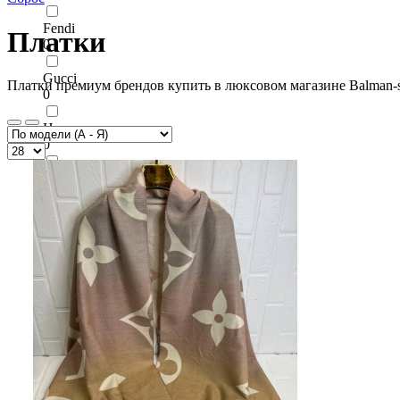
Fendi
Платки
0
Gucci
Платки премиум брендов купить в люксовом магазине Balman-s
0
Hermes
0
Loewe
0
Louis Vuitton
0
YSL
0