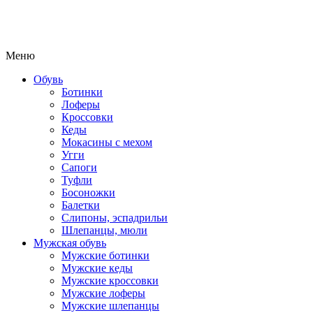
Меню
Обувь
Ботинки
Лоферы
Кроссовки
Кеды
Мокасины с мехом
Угги
Сапоги
Туфли
Босоножки
Балетки
Слипоны, эспадрильи
Шлепанцы, мюли
Мужская обувь
Мужские ботинки
Мужские кеды
Мужские кроссовки
Мужские лоферы
Мужские шлепанцы