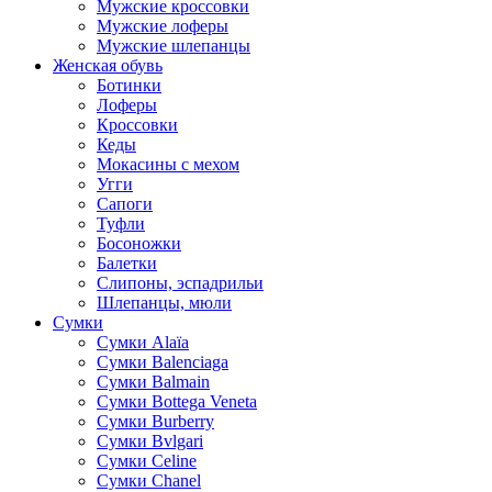
Мужские кроссовки
Мужские лоферы
Мужские шлепанцы
Женская обувь
Ботинки
Лоферы
Кроссовки
Кеды
Мокасины с мехом
Угги
Сапоги
Туфли
Босоножки
Балетки
Слипоны, эспадрильи
Шлепанцы, мюли
Сумки
Cумки Alaïa
Сумки Balenciaga
Сумки Balmain
Сумки Bottega Veneta
Сумки Burberry
Сумки Bvlgari
Сумки Celine
Сумки Chanel