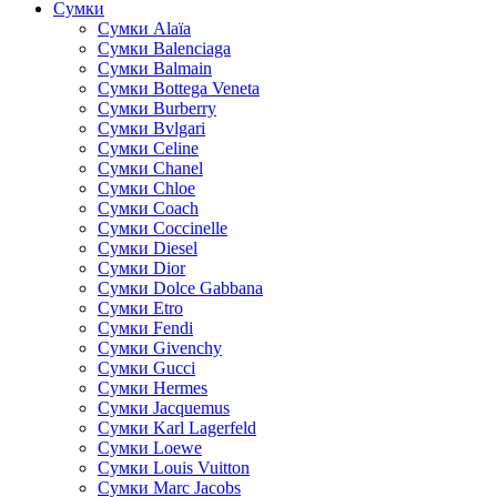
Сумки
Cумки Alaïa
Сумки Balenciaga
Сумки Balmain
Сумки Bottega Veneta
Сумки Burberry
Сумки Bvlgari
Сумки Celine
Сумки Chanel
Сумки Chloe
Сумки Coach
Сумки Coccinelle
Сумки Diesel
Сумки Dior
Сумки Dolce Gabbana
Сумки Etro
Сумки Fendi
Сумки Givenchy
Сумки Gucci
Сумки Hermes
Сумки Jacquemus
Сумки Karl Lagerfeld
Сумки Loewe
Сумки Louis Vuitton
Сумки Marc Jacobs