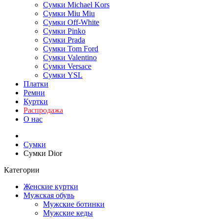
Сумки Michael Kors
Сумки Miu Miu
Сумки Off-White
Сумки Pinko
Сумки Prada
Сумки Tom Ford
Cумки Valentino
Сумки Versace
Сумки YSL
Платки
Ремни
Куртки
Распродажа
О нас
Сумки
Сумки Dior
Категории
Женские куртки
Мужская обувь
Мужские ботинки
Мужские кеды