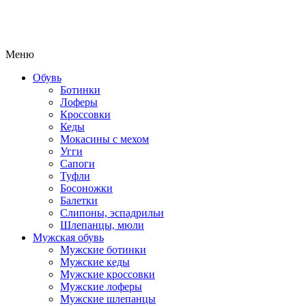
Меню
Обувь
Ботинки
Лоферы
Кроссовки
Кеды
Мокасины с мехом
Угги
Сапоги
Туфли
Босоножки
Балетки
Слипоны, эспадрильи
Шлепанцы, мюли
Мужская обувь
Мужские ботинки
Мужские кеды
Мужские кроссовки
Мужские лоферы
Мужские шлепанцы