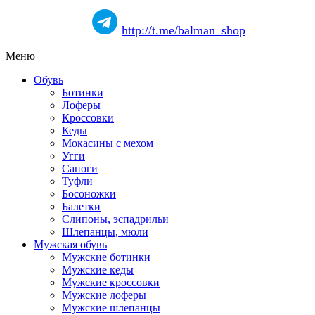
http://t.me/balman_shop
Меню
Обувь
Ботинки
Лоферы
Кроссовки
Кеды
Мокасины с мехом
Угги
Сапоги
Туфли
Босоножки
Балетки
Слипоны, эспадрильи
Шлепанцы, мюли
Мужская обувь
Мужские ботинки
Мужские кеды
Мужские кроссовки
Мужские лоферы
Мужские шлепанцы