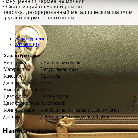
• Внутренний карман на молнии
• Скользящий плечевой
ремень-
цепочка,
декорированный металлическим шармом
круглой формы с логотипом
Характеристики
Отзывы (0)
Характеристики
Вид сумки
Сумки через плечо
Материал
Натуральная кожа
Качество
Премиум
Длина изделия
17 см
Высота изделия
13 см
Цвет сумки
Тёмно-серый
Цвет фурнитуры
Золотистый
Комплектация
Коробка, пакет, пыльник, документы
Доставка
День в день/На следующий день
Написать отзыв