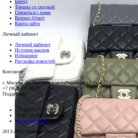
Бренд
Товары со скидкой
Связаться с нами
Вопрос-Ответ
Карта сайта
Личный кабинет
Личный кабинет
История заказов
Избранное
Рассылка новостей
Контакты
г. Москва, ул. Пресненская набережная 10 блок С
+7 (967) 235 00 03
Поддержка
+7 (967) 235 00 03
9:00 - 22:00 Ежедневно
info@balman.ru
2013-2025 ©balman-shop.ru