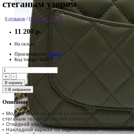
стеганым узором
0 отзывов
/
Написать отзыв
11 200 р.
На складе
Производитель:
Chanel
Код товара:
444577
В корзину
В избранное
Описание
• Модель мини-формата из мягкой матовой кожи со
стеганым геометрическим узором
• Откидной клапан с металлическим логотипом CC
• Накладной карман на задней панели