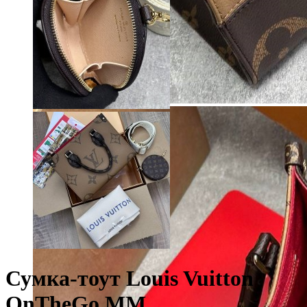
Сумка-тоут Louis Vuitton
OnTheGo MM