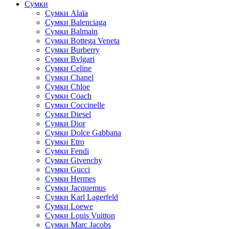
Сумки
Cумки Alaïa
Сумки Balenciaga
Сумки Balmain
Сумки Bottega Veneta
Сумки Burberry
Сумки Bvlgari
Сумки Celine
Сумки Chanel
Сумки Chloe
Сумки Coach
Сумки Coccinelle
Сумки Diesel
Сумки Dior
Сумки Dolce Gabbana
Сумки Etro
Сумки Fendi
Сумки Givenchy
Сумки Gucci
Сумки Hermes
Сумки Jacquemus
Сумки Karl Lagerfeld
Сумки Loewe
Сумки Louis Vuitton
Сумки Marc Jacobs