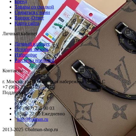
Бренд
Товары со скидкой
Связаться с нами
Вопрос-Ответ
Карта сайта
Личный кабинет
Личный кабинет
История заказов
Избранное
Рассылка новостей
Контакты
г. Москва, ул. Пресненская набережная 10 блок С
+7 (967) 235 00 03
Поддержка
+7 (967) 235 00 03
9:00 - 22:00 Ежедневно
info@balman.ru
2013-2025 ©balman-shop.ru