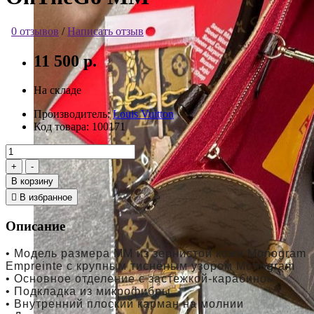
0 отзывов
/
Написать отзыв
11 500 р.
На складе
Производитель:
Louis Vuitton
Код товара:
100171
В корзину
В избранное
Описание
• Модель размера MM из зернистой кожи Monogram
Empreinte с крупным тиснёным узором Monogram
• Основное отделение с застежкой-карабином
• Подкладка из микрофибры
• Внутренний плоский карман на молнии