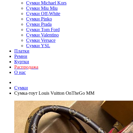
Сумки Michael Kors
Сумки Miu Miu
Сумки Off-White
Сумки Pinko
Сумки Prada
Сумки Tom Ford
Cумки Valentino
Сумки Versace
Сумки YSL
Платки
Ремни
Куртки
Распродажа
О нас
Сумки
Сумка-тоут Louis Vuitton OnTheGo MM