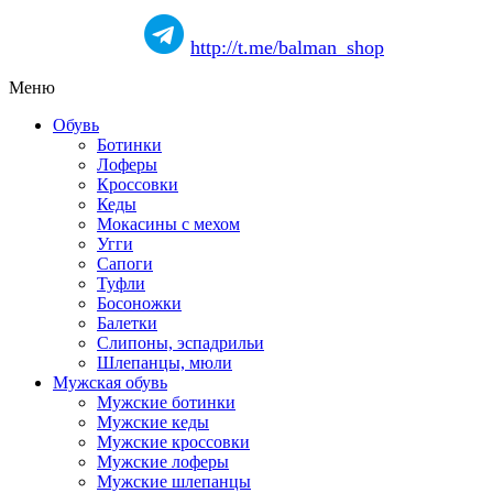
http://t.me/balman_shop
Меню
Обувь
Ботинки
Лоферы
Кроссовки
Кеды
Мокасины с мехом
Угги
Сапоги
Туфли
Босоножки
Балетки
Слипоны, эспадрильи
Шлепанцы, мюли
Мужская обувь
Мужские ботинки
Мужские кеды
Мужские кроссовки
Мужские лоферы
Мужские шлепанцы