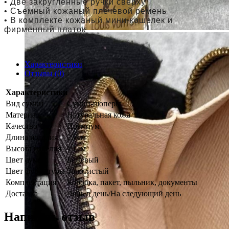
• Две закругленные ручки сверху
• Съемный кожаный плечевой ремень
• В комплекте кожаный мини-кошелек и
фирменный платок
Характеристики
Отзывы (0)
Характеристики
Вид сумки
Сумки-шоперы
Материал
Натуральная кожа
Качество
Премиум
Длина изделия
25 см
Высота изделия
19 см
Цвет сумки
Бежевый
Цвет фурнитуры
Золотистый
Комплектация
Коробка, пакет, пыльник, документы
Доставка
День в день/На следующий день
Написать отзыв