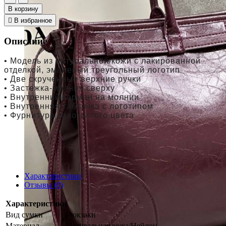
В корзину
В избранное
Описание
• Модель из натуральной кожи с лакированной
отделкой, эмалевый треугольный логотип
• Две скрученные верхние ручки
• Застежка-молния сверху
• Внутренний карман на молнии
• Внутренняя табличка с логотипом
• Фурнитура золотистого цвета
Характеристики
Отзывы (0)
Характеристики
Вид сумки
Рюкзаки
Материал
Натуральная кожа/Нейлон