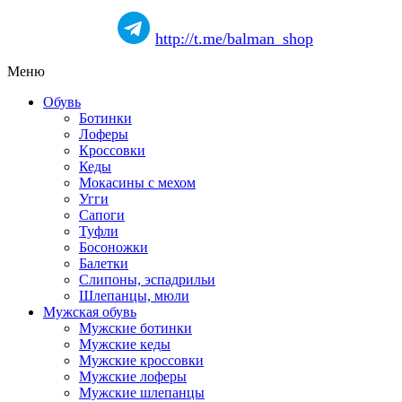
http://t.me/balman_shop
Меню
Обувь
Ботинки
Лоферы
Кроссовки
Кеды
Мокасины с мехом
Угги
Сапоги
Туфли
Босоножки
Балетки
Слипоны, эспадрильи
Шлепанцы, мюли
Мужская обувь
Мужские ботинки
Мужские кеды
Мужские кроссовки
Мужские лоферы
Мужские шлепанцы