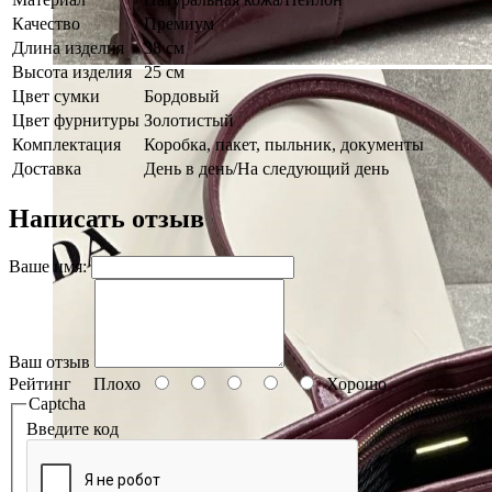
Качество
Премиум
Длина изделия
38 см
Высота изделия
25 см
Цвет сумки
Бордовый
Цвет фурнитуры
Золотистый
Комплектация
Коробка, пакет, пыльник, документы
Доставка
День в день/На следующий день
Написать отзыв
Ваше имя:
Ваш отзыв
Рейтинг
Плохо
Хорошо
Captcha
Введите код