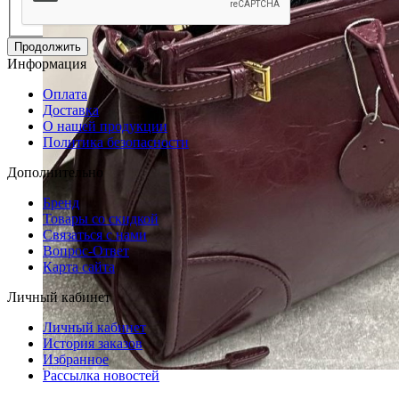
Продолжить
Информация
Оплата
Доставка
О нашей продукции
Политика безопасности
Дополнительно
Бренд
Товары со скидкой
Связаться с нами
Вопрос-Ответ
Карта сайта
Личный кабинет
Личный кабинет
История заказов
Избранное
Рассылка новостей