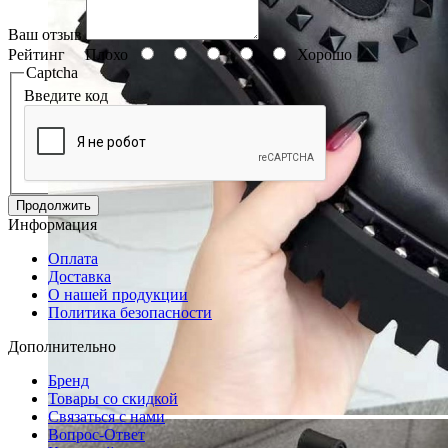
Ваш отзыв
Рейтинг
Плохо
Хорошо
Captcha
Введите код
Продолжить
Информация
Оплата
Доставка
О нашей продукции
Политика безопасности
Дополнительно
Бренд
Товары со скидкой
Связаться с нами
Вопрос-Ответ