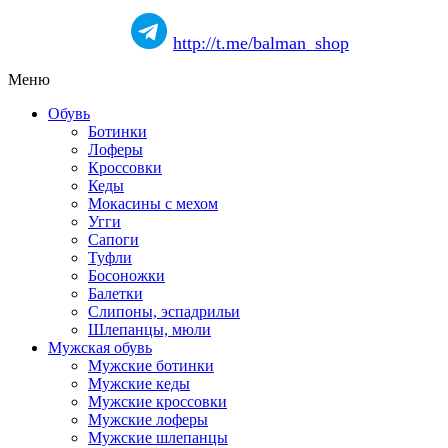
http://t.me/balman_shop
Меню
Обувь
Ботинки
Лоферы
Кроссовки
Кеды
Мокасины с мехом
Угги
Сапоги
Туфли
Босоножки
Балетки
Слипоны, эспадрильи
Шлепанцы, мюли
Мужская обувь
Мужские ботинки
Мужские кеды
Мужские кроссовки
Мужские лоферы
Мужские шлепанцы