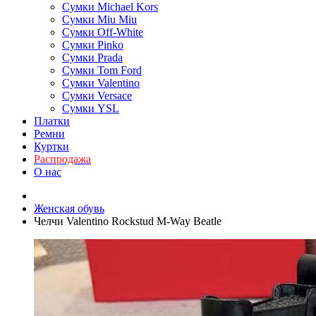
Сумки Michael Kors
Сумки Miu Miu
Сумки Off-White
Сумки Pinko
Сумки Prada
Сумки Tom Ford
Cумки Valentino
Сумки Versace
Сумки YSL
Платки
Ремни
Куртки
Распродажа
О нас
Женская обувь
Челчи Valentino Rockstud M-Way Beatle