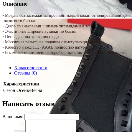
Описание
• Модель без застежки из прочной гладкой кожи, отполированной до
глянцевого блеска
• Декор со знаковыми шипами-пирамидами в тон
• Эластичные широкие вставки по бокам
• Петля для подтягивания сзади
• Массивная рельефная подошва с выступающим рантом
• Качество Люкс 1:1, (ААА), полностью натуральные
• В комплекте: фирменная коробка, пыльник с логотипом, документы
Характеристики
Отзывы (0)
Характеристики
Сезон
Осень/Весна
Написать отзыв
Ваше имя: