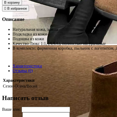
В корзину
В избранное
Описание
Натуральная кожа, замша
Подкладка из кожи
Подошва из кожи
Качество Люкс 1:1, (ААА), полностью натуральные
В комплекте: фирменная коробка, пыльник с логотипом,
Характеристики
Отзывы (0)
Характеристики
Сезон
Осень/Весна
Написать отзыв
Ваше имя: