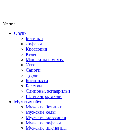
Меню
Обувь
Ботинки
Лоферы
Кроссовки
Кеды
Мокасины с мехом
Угги
Сапоги
Туфли
Босоножки
Балетки
Слипоны, эспадрильи
Шлепанцы, мюли
Мужская обувь
Мужские ботинки
Мужские кеды
Мужские кроссовки
Мужские лоферы
Мужские шлепанцы