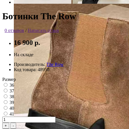
Ботинки The Row
0 отзывов
/
Написать отзыв
16 900 р.
На складе
Производитель:
The Row
Код товара:
48950
Размер
36
37
38
39
40
41