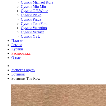
Сумки Michael Kors
Сумки Miu Miu
Сумки Off-White
Сумки Pinko
Сумки Prada
Сумки Tom Ford
Cумки Valentino
Сумки Versace
Сумки YSL
Платки
Ремни
Куртки
Распродажа
О нас
Женская обувь
Ботинки
Ботинки The Row