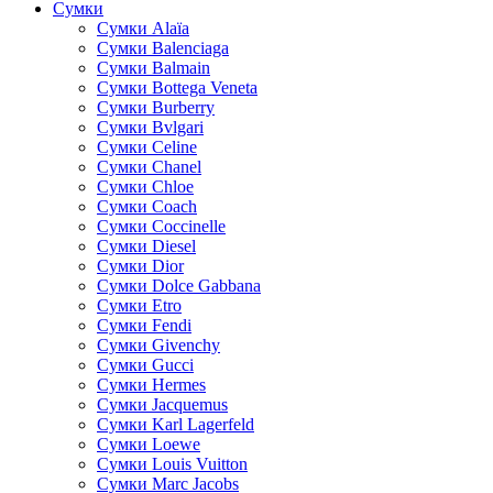
Сумки
Cумки Alaïa
Сумки Balenciaga
Сумки Balmain
Сумки Bottega Veneta
Сумки Burberry
Сумки Bvlgari
Сумки Celine
Сумки Chanel
Сумки Chloe
Сумки Coach
Сумки Coccinelle
Сумки Diesel
Сумки Dior
Сумки Dolce Gabbana
Сумки Etro
Сумки Fendi
Сумки Givenchy
Сумки Gucci
Сумки Hermes
Сумки Jacquemus
Сумки Karl Lagerfeld
Сумки Loewe
Сумки Louis Vuitton
Сумки Marc Jacobs