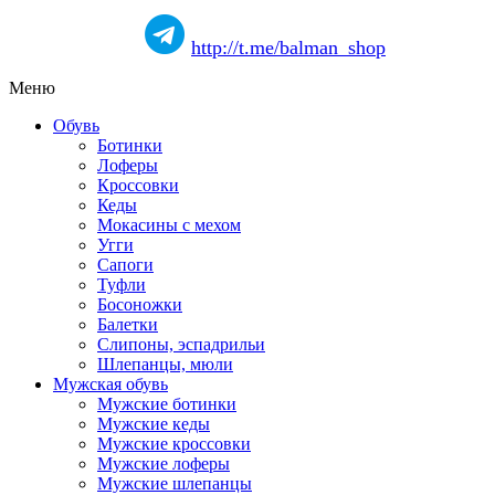
http://t.me/balman_shop
Меню
Обувь
Ботинки
Лоферы
Кроссовки
Кеды
Мокасины с мехом
Угги
Сапоги
Туфли
Босоножки
Балетки
Слипоны, эспадрильи
Шлепанцы, мюли
Мужская обувь
Мужские ботинки
Мужские кеды
Мужские кроссовки
Мужские лоферы
Мужские шлепанцы