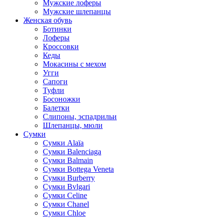
Мужские лоферы
Мужские шлепанцы
Женская обувь
Ботинки
Лоферы
Кроссовки
Кеды
Мокасины с мехом
Угги
Сапоги
Туфли
Босоножки
Балетки
Слипоны, эспадрильи
Шлепанцы, мюли
Сумки
Cумки Alaïa
Сумки Balenciaga
Сумки Balmain
Сумки Bottega Veneta
Сумки Burberry
Сумки Bvlgari
Сумки Celine
Сумки Chanel
Сумки Chloe