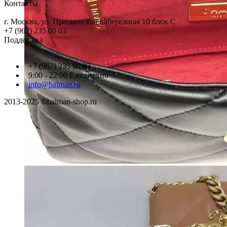
Контакты
г. Москва, ул. Пресненская набережная 10 блок С
+7 (967) 235 00 03
Поддержка
+7 (967) 235 00 03
9:00 - 22:00 Ежедневно
info@balman.ru
2013-2025 ©balman-shop.ru