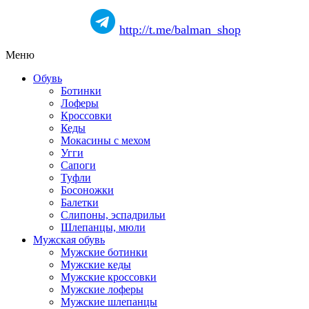
http://t.me/balman_shop
Меню
Обувь
Ботинки
Лоферы
Кроссовки
Кеды
Мокасины с мехом
Угги
Сапоги
Туфли
Босоножки
Балетки
Слипоны, эспадрильи
Шлепанцы, мюли
Мужская обувь
Мужские ботинки
Мужские кеды
Мужские кроссовки
Мужские лоферы
Мужские шлепанцы