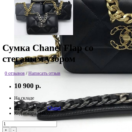
Сумка Chanel Flap со
стеганым узором
0 отзывов
/
Написать отзыв
10 900 р.
На складе
Производитель:
Chanel
Код товара:
444553