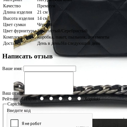
Качество
Премиум
Длина изделия
21 см
Высота изделия
14 см
Цвет сумки
Чёрный
Цвет фурнитуры
Золотистый/Серебристый
Комплектация
Коробка, пакет, пыльник, документы
Доставка
День в день/На следующий день
Написать отзыв
Ваше имя:
Ваш отзыв
Рейтинг
Плохо
Хорошо
Captcha
Введите код