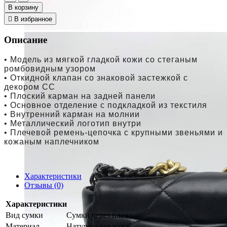
В корзину
В избранное
Описание
• Модель из мягкой гладкой кожи
со стеганым
ромбовидным узором
• Откидной клапан со знаковой застежкой с
декором CC
• Плоский карман на задней панели
• Основное отделение с подкладкой из текстиля
• Внутренний карман на молнии
• М
еталлический логотип внутри
• Плечевой ремень-цепочка с крупными звеньями и
кожаным наплечником
Характеристики
Отзывы (0)
Характеристики
Вид сумки
Сумки через плечо
Материал
Натуральная кожа