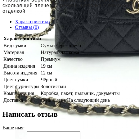
cкользящий плечевой ремень-цепочка с кожаной
отделкой
Характеристики
Отзывы (0)
Характеристики
Вид сумки
Сумки через плечо
Материал
Натуральная кожа
Качество
Премиум
Длина изделия
19 см
Высота изделия
12 см
Цвет сумки
Чёрный
Цвет фурнитуры
Золотистый
Комплектация
Коробка, пакет, пыльник, документы
Доставка
День в день/На следующий день
Написать отзыв
Ваше имя: