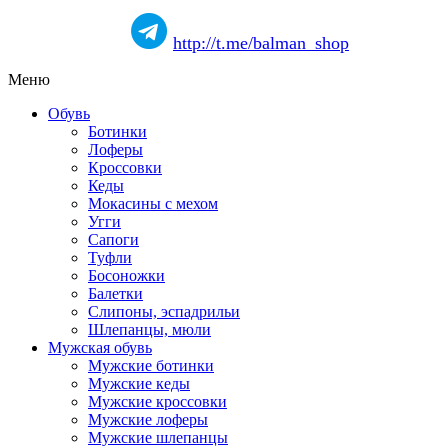
http://t.me/balman_shop
Меню
Обувь
Ботинки
Лоферы
Кроссовки
Кеды
Мокасины с мехом
Угги
Сапоги
Туфли
Босоножки
Балетки
Слипоны, эспадрильи
Шлепанцы, мюли
Мужская обувь
Мужские ботинки
Мужские кеды
Мужские кроссовки
Мужские лоферы
Мужские шлепанцы