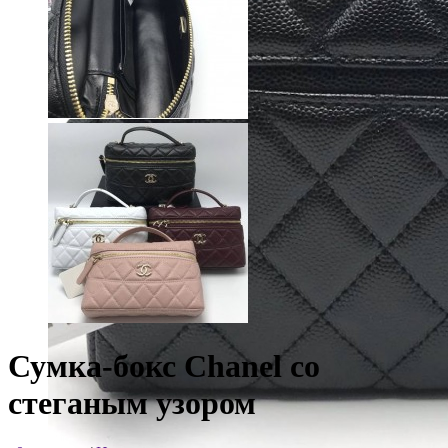
Сумка-бокс Chanel со
стеганым узором