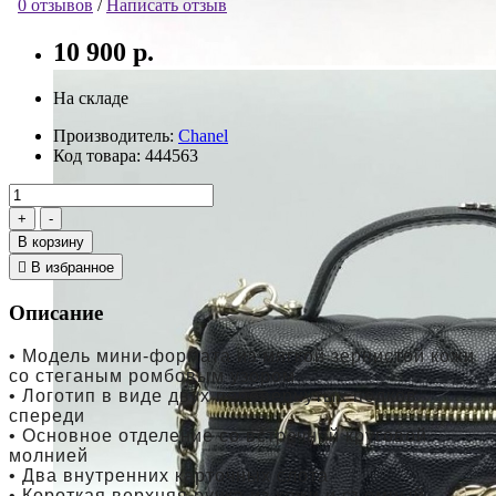
0 отзывов
/
Написать отзыв
10 900 р.
На складе
Производитель:
Chanel
Код товара:
444563
В корзину
В избранное
Описание
• Модель мини-формата из мягкой зернистой кожи
со стеганым ромбовым узором
• Логотип в виде двух перевернутых подков
спереди
• Основное отделение со встречной круговой
молнией
• Два внутренних карточных слота
• Короткая верхняя ручка из кожи и съемный