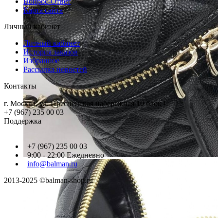
Вопрос-Ответ
Карта сайта
Личный кабинет
Личный кабинет
История заказов
Избранное
Рассылка новостей
Контакты
г. Москва, ул. Пресненская набережная 10 блок С
+7 (967) 235 00 03
Поддержка
+7 (967) 235 00 03
9:00 - 22:00 Ежедневно
info@balman.ru
2013-2025 ©balman-shop.ru