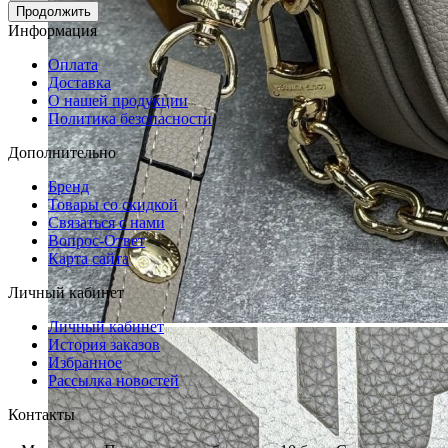
Продолжить
Информация
Оплата
Доставка
О нашей продукции
Политика безопасности
Дополнительно
Бренд
Товары со скидкой
Связаться с нами
Вопрос-Ответ
Карта сайта
Личный кабинет
Личный кабинет
История заказов
Избранное
Рассылка новостей
Контакты