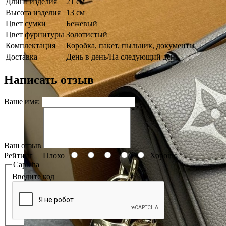
Длина изделия
21 см
Высота изделия
13 см
Цвет сумки
Бежевый
Цвет фурнитуры
Золотистый
Комплектация
Коробка, пакет, пыльник, документы
Доставка
День в день/На следующий день
Написать отзыв
Ваше имя:
Ваш отзыв
Рейтинг
Плохо
Хорошо
Captcha
Введите код