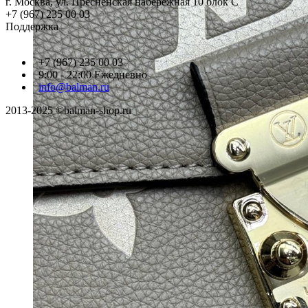
г. Москва, ул. Пресненская набережная 10 блок С
+7 (967) 235 00 03
Поддержка
+7 (967) 235 00 03
9:00 - 22:00 Ежедневно
info@balman.ru
2013-2025 ©balman-shop.ru