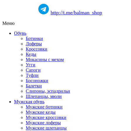
http://t.me/balman_shop
Меню
Обувь
Ботинки
Лоферы
Кроссовки
Кеды
Мокасины с мехом
Угги
Сапоги
Туфли
Босоножки
Балетки
Слипоны, эспадрильи
Шлепанцы, мюли
Мужская обувь
Мужские ботинки
Мужские кеды
Мужские кроссовки
Мужские лоферы
Мужские шлепанцы