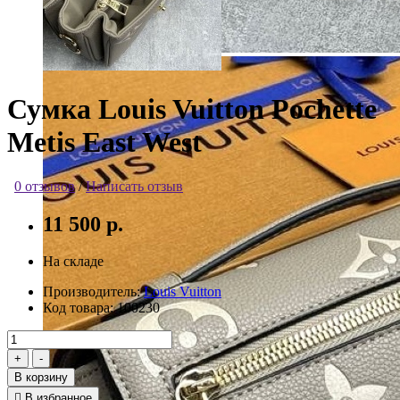
Сумка Louis Vuitton Pochette
Metis East West
0 отзывов
/
Написать отзыв
11 500 р.
На складе
Производитель:
Louis Vuitton
Код товара:
100230
В корзину
В избранное