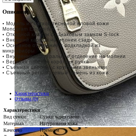
Описание
• Модель из мягкой тисненой яловой кожи
Monogram Empreinte
• Откидной клапан со знаковым замком S-lock
• Внешний карман на молнии сзади
• Основное отделение с подкладкой из
микрофибры
• Внутреннее центральное отделение на молнии
• Верхняя плоская короткая ручка
• Съемная цепочка с крупными звеньями
• Съемный регулируемый ремень из кожи
Характеристики
Отзывы (0)
Характеристики
Вид сумки
Сумки через плечо
Материал
Натуральная кожа
Качество
Премиум