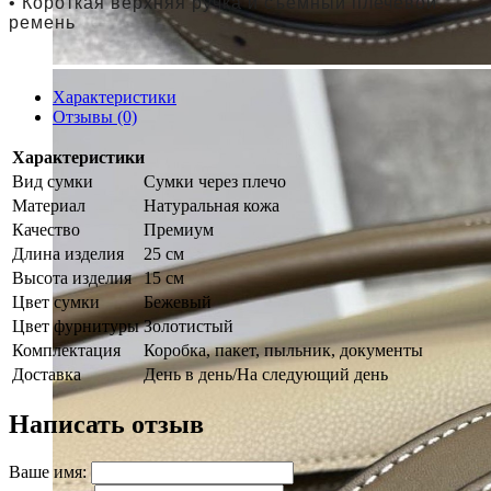
• Короткая верхняя ручка и съемный плечевой
ремень
Характеристики
Отзывы (0)
Характеристики
Вид сумки
Сумки через плечо
Материал
Натуральная кожа
Качество
Премиум
Длина изделия
25 см
Высота изделия
15 см
Цвет сумки
Бежевый
Цвет фурнитуры
Золотистый
Комплектация
Коробка, пакет, пыльник, документы
Доставка
День в день/На следующий день
Написать отзыв
Ваше имя: