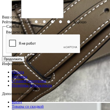
Ваш отзыв
Рейтинг
Плохо
Хорошо
Captcha
Введите код
Продолжить
Информация
Оплата
Доставка
О нашей продукции
Политика безопасности
Дополнительно
Бренд
Товары со скидкой