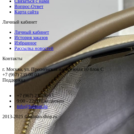
Связаться с нами
Вопрос-Ответ
Карта сайта
Личный кабинет
Личный кабинет
История заказов
Избранное
Рассылка новостей
Контакты
г. Москва, ул. Пресненская набережная 10 блок С
+7 (967) 235 00 03
Поддержка
+7 (967) 235 00 03
9:00 - 22:00 Ежедневно
info@balman.ru
2013-2025 ©balman-shop.ru