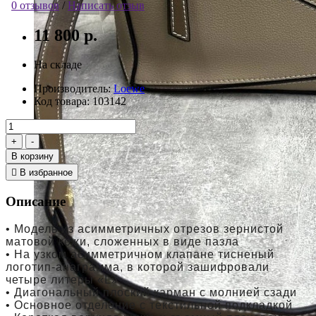
0 отзывов
/
Написать отзыв
11 800 р.
На складе
Производитель:
Loewe
Код товара:
103142
В корзину
В избранное
Описание
• Модель из асимметричных отрезов зернистой
матовой кожи, сложенных в виде пазла
• На узком асимметричном клапане тисненый
логотип-анаграмма, в которой зашифровали
четыре литеры «L»
• Диагональный плоский карман с молнией сзади
• Основное отделение с текстильной подкладкой