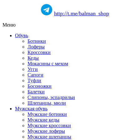
http://t.me/balman_shop
Меню
Обувь
Ботинки
Лоферы
Кроссовки
Кеды
Мокасины с мехом
Угги
Сапоги
Туфли
Босоножки
Балетки
Слипоны, эспадрильи
Шлепанцы, мюли
Мужская обувь
Мужские ботинки
Мужские кеды
Мужские кроссовки
Мужские лоферы
Мужские шлепанцы