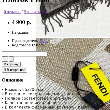
0 отзывов
/
Написать отзыв
4 900 р.
На складе
Производитель:
Fendi
Код товара:
658225
В корзину
В избранное
Описание
• Размер: 65х200 см
• В составе шерсть, кашемир, вискоза, шелк
• Полное соответствие оригиналу
• Качественное исполнение люкс
• В комплекте фирменный конверт и пакет