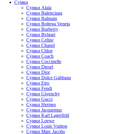
Сумки
Cумки Alaïa
Сумки Balenciaga
Сумки Balmain
Сумки Bottega Veneta
Сумки Burberry
Сумки Bvlgari
Сумки Celine
Сумки Chanel
Сумки Chloe
Сумки Coach
Сумки Coccinelle
Сумки Diesel
Сумки Dior
Сумки Dolce Gabbana
Сумки Etro
Сумки Fendi
Сумки Givenchy
Сумки Gucci
Сумки Hermes
Сумки Jacquemus
Сумки Karl Lagerfeld
Сумки Loewe
Сумки Louis Vuitton
Сумки Marc Jacobs