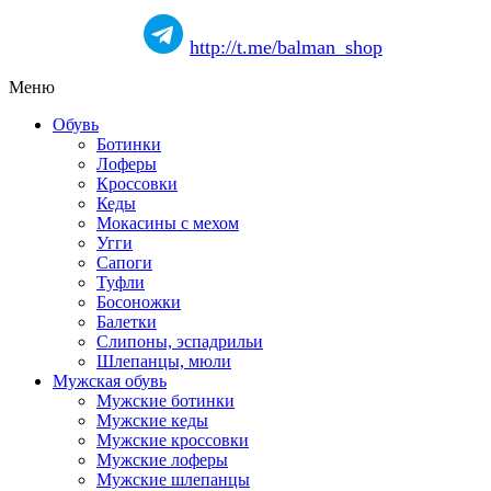
http://t.me/balman_shop
Меню
Обувь
Ботинки
Лоферы
Кроссовки
Кеды
Мокасины с мехом
Угги
Сапоги
Туфли
Босоножки
Балетки
Слипоны, эспадрильи
Шлепанцы, мюли
Мужская обувь
Мужские ботинки
Мужские кеды
Мужские кроссовки
Мужские лоферы
Мужские шлепанцы